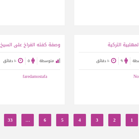
عرض الوصفة
عرض الوصفة
مهلبية التركية
طة
٩
١٠ دقائق
متوسطة
٥
١٠ دقائق
faredamostafa
No
33
…
6
5
4
3
2
1