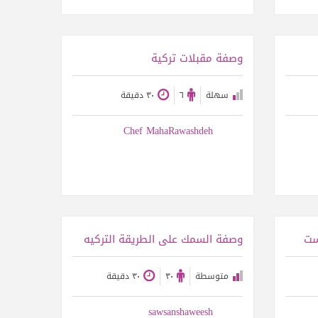
عرض الوصفة
وصفة مقبلات تركية
سهلة
٦
٣٠ دقيقة
Chef MahaRawashdeh
عرض الوصفة
ست
وصفة السمك على الطريقة التركيه
متوسطة
٣٠
٣٠ دقيقة
sawsanshaweesh