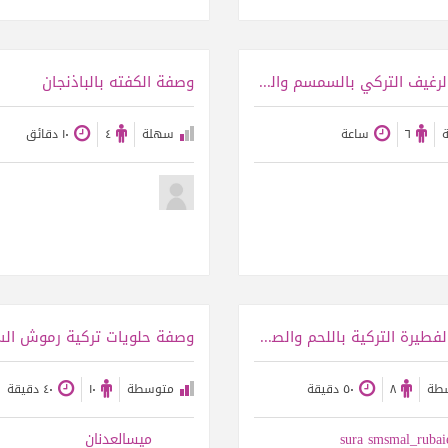
عرض الوصفة
عرض الوصفة
وصفة الرغيف التركي بالسمسم والشومر
وصفة الكفته بالباذنجان
٦
ساعة
سهلة
٤
١٠ دقائق
عرض الوصفة
عرض الوصفة
وصفة الفطيرة التركية باللحم والصوصيج
وصفة حلويات تركية رموش ال
طة
٨
٥٠ دقيقة
متوسطة
١٠
٤٠ دقيقة
sura smsmal_rubai
ميسالعدنان