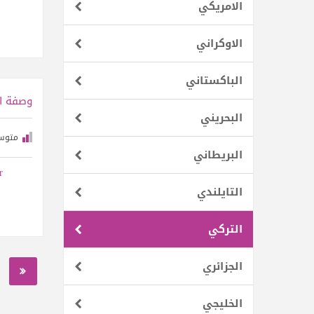
الامريكي
الاوكراني
الباكستاني
وصفة ال
البحريني
متوس
البريطاني
r
التايلندي
التركي‎
الجزائري
الخليجي