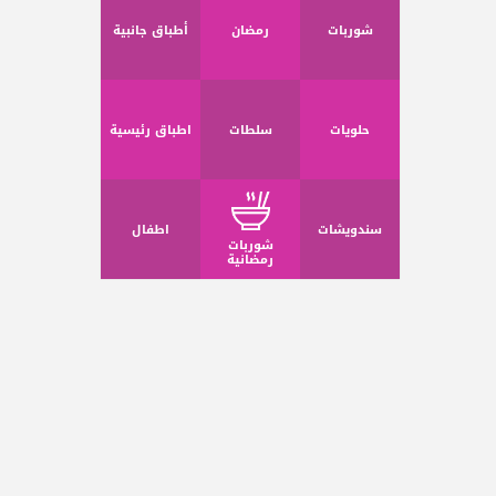
شوربات
رمضان
أطباق جانبية
حلويات
سلطات
اطباق رئيسية
سندويشات
اطفال
شوربات
رمضانية