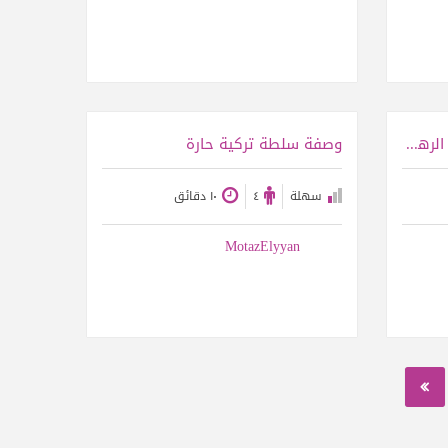
عرض الوصفة
وصفة كفته الفراخ على السيخ الرهيبه
وصفة سلطة تركية حارة
سهلة
٤
١٠ دقائق
MotazElyyan