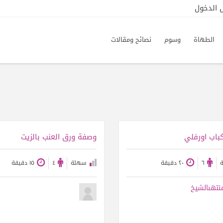
الدخول
الطهاة
وسوم
نصائح ومقالات
عرض الوصفة
عرض الوصفة
باب اورفلي
وصفة ورق العنب بالزيت
٦
٢٠ دقيقة
سهلة
٤
١٥ دقيقة
نتهىالشيخ