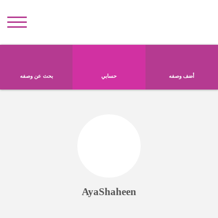
أضف وصفه
حسابي
بحث عن وصفه
AyaShaheen