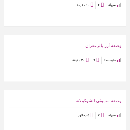
سهلة
٢
٤٠ دقيقة
عرض الوصفة
وصفة أرز بالزعفران
متوسطة
٦
٣٠ دقيقة
عرض الوصفة
وصفة سموثي الشوكولاتة
سهلة
٢
٥ دقائق