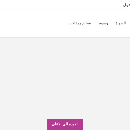
خول
الطهاة
وسوم
نصائح ومقالات
نبذه عني
الوصفات
ك أي وصفات في كتب الطبخ حتى ألان، إضغط
هنا
وابدا بإضا
العوده الى الاعلى