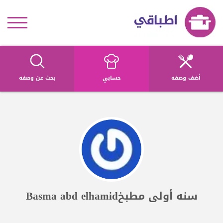
أضف وصفه
حسابي
بحث عن وصفه
سنه أولى مطبخBasma abd elhamid