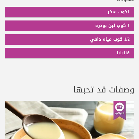
1كوب سكر
1 كوب لبن بودره
1/2 كوب مياه دافي
فانيليا
وصفات قد تحبها