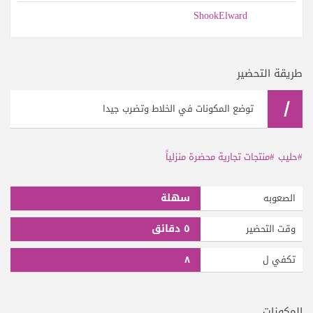
ShookElward
طريقة التحضير
١
توضع المكونات في الخلاط وتضرب جيدا
#حليب
#منتجات تجارية محضرة منزلياً
سهلة
الصعوبه
٥ دقائق
وقت التحضير
٨
تكفي ل
المكونات