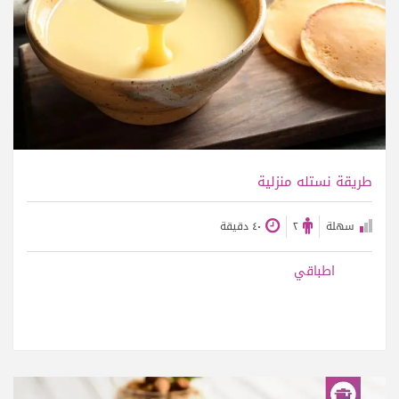
عرض الوصفة
طريقة نستله منزلية
سهلة
٢
٤٠ دقيقة
اطباقي