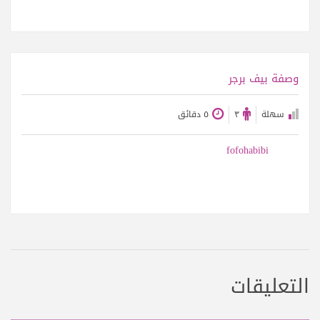
عرض الوصفة
وصفة بيف برجر
سهلة
٣
٥ دقائق
fofohabibi
التعليقات