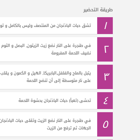
طريقة التحضير
١
تشق حبات الباذنجان من المنتصف وليس بالكامل و توض
٢
في طنجرة على النار نضع زيت الزيتون, البصل و الثوم 
نضيف اللحمة المفرومة
٣
يتبل بالملح والفلفل,البابريكا, الهيل و الكمون و يقل
على نار متوسطة إلى أن تنضج اللحمة
٤
تحشى (تعبأ) حبات الباذنجان بحشوة اللحمة
٥
في طنجرة على النار نضع الزيت وتقلى حبات الباذنجا
الجهات ثم ترفع من الزيت