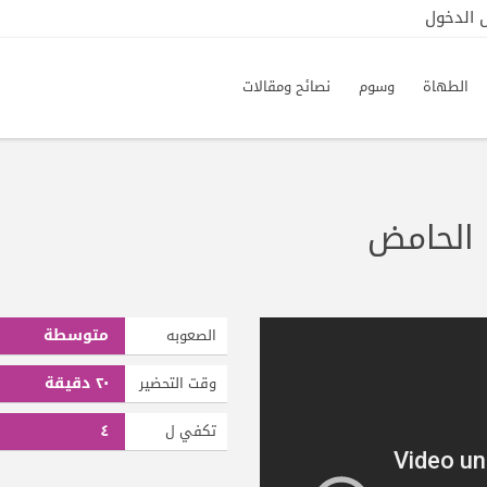
الدخول
الطهاة
وسوم
نصائح ومقالات
 الحامض
متوسطة
الصعوبه
٢٠ دقيقة
وقت التحضير
٤
تكفي ل