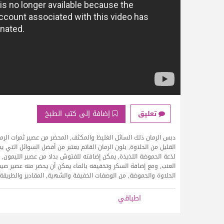
إضافة إلى كتب الطبخ
تعليق
دبس الرمان ذلك السائل الغليظ والمكثف, المحضر من عصير ثمرات الرم
القليل من الحلاوة, بلون الرمان القاتم يعتبر من أفضل السوائل التي
لذعة الحموضة اللذيذة, يمكن إضافته للفتوش بدلا من عصير الليمون, أ
العنب, ومع إضافة السكر وتخفيفه بالماء يمكن أن يحضر منه عصير ص
الحلاوة والحموضة, من الوصفات الخفيفة والشهية, المقادير والطريقة
اطباقي