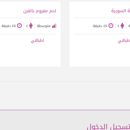
عرض الوصفة
عرض الوصفة
 السورية
لحم مفروم بالفرن
٤
٤٥ دقيقة
متوسطة
٤
٤٥ دقيقة
طباقي
اطباقي
سجيل الدخول