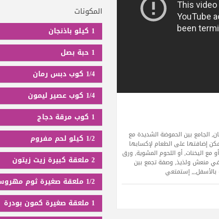
المكونات
1 كيلو باذنجان
1 حبة بصل
1/4 كوب دبس رمان
1/4 كوب عصير ليمون
1 كوب مرقة دجاج
ان, الجامع بين الحموضة الشديدة مع
1/2 كيلو لحم مفروم
 يمكن إضافتها على الطعام لإكسابها
و مع اليخنات, أو اللحوم المشوية, ورق
2 ملعقة كبيرة زيت زيتون
يفي منعش ولذيذ, وصفة تجمع بين
 بالأسفل,,, إستمتعي
1/2 ملعقة صغيرة ثوم مهروس
1 ملعقة صغيرة كمون بودرة