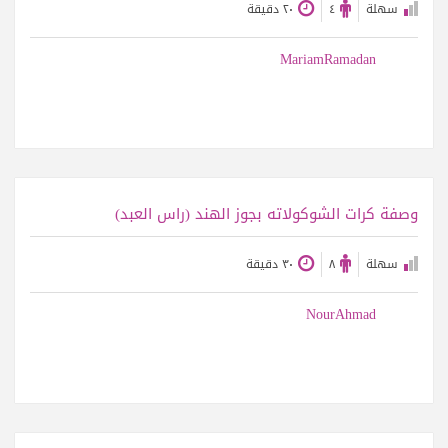
سهلة
٤
٢٠ دقيقة
MariamRamadan
عرض الوصفة
وصفة كرات الشوكولاته بجوز الهند (راس العبد)
سهلة
٨
٣٠ دقيقة
NourAhmad