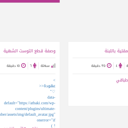
عرض الوصفة
عرض الوصفة
مقلية باللبنة
وصفة قطع التوست الشهية
٤
٣٥ دقيقة
سهلة
٦
١٥ دقيقة
طباقي
>
عهودة<<
♡"
data-
default="https://atbaki.com/wp-
content/plugins/ultimate-
er/assets/img/default_avatar.jpg"
onerror="if
( !