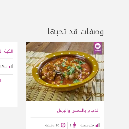
وصفات قد تحبها
الكبة ال
سهلة
عرض الوصفة
ا
الدجاج بالحمص والبرغل
متوسطة
٤
٤٥ دقيقة