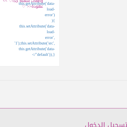
وصفات سهلة جدا♡ >>
this.getAttribute('data-
عهودة<< ♡
load-
error')
){
this.setAttribute('data-
load-
error',
'1');this.setAttribute('src',
this.getAttribute('data-
default'));}"/>
سجيل الدخول