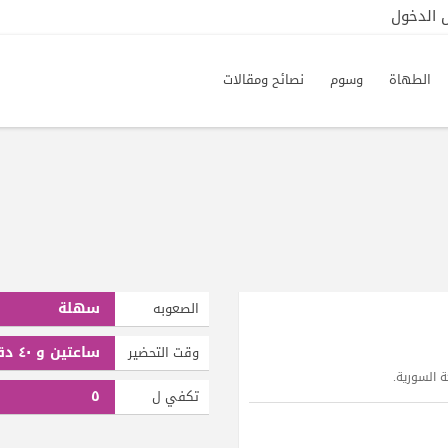
الدخول
الطهاة
وسوم
نصائح ومقالات
سهلة
الصعوبه
ساعتين و ٤٠ دقيقة
وقت التحضير
السورية.
٥
تكفي ل