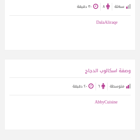
سهلة
٨
٣٠ دقيقة
DalaAliraqe
عرض الوصفة
وصفة اسكالوب الدجاج
متوسطة
٦
٢٠ دقيقة
AbbyCuisine