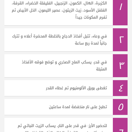
١
الكزبرة، الهال، الكمون، الزنجبيل، الفليفلة الخضراء، القرفة،
الفلفل الأسود، زيت الزيتون، عصير الليمون، الخل الأبيض ثم
تفرم المكونات جيداً
٢
في وعاء، تتبل أفخاذ الدجاج بالخلطة المحضرة أعلاه و تترك
جانباً لمدة ربع ساعة
٣
في قدر، يسكب الملح الصخري و توضع فوقه الأفخاذ
المتبلة
٤
تغطى بورق الألومنيوم ثم غطاء القدر
٥
تطبخ على نار منخفضة لمدة ساعتين
لتحضير الأرز: في قدر على النار، يسكب الزيت النباتي ثم