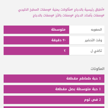
#أطباق رئيسية بالدجاج
#مأكولات يمنية
#وصفات المطبخ الخليجي
#وصفات بأفخاد الدجاج
#وصفات بالأرز
#وصفات بالدجاج
متوسطة
الصعوبه
٢٠ دقيقة
وقت التحضير
٢
تكفي ل
المكونات
1 حبة طماطم مقطعة
1 حبة متوسطة بصل مقطعة
2 فص ثوم