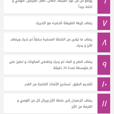
٦
يوضع كل من عود القرفة، الهال، الغار، القرنفل، اللومي و
تخلط جيداً
٧
يضاف إليها الفليفلة الخضراء مع التحريك
٨
يضاف ما تبقى من الخلطة المحضرة سابقاً ثم تحرك ويضاف
الأرز و يحرك
٩
يضاف الملح و الماء ثم يحرك وتغطى المكونات و تطبخ على
نار متوسطة لمدة 20 دقيقة
١٠
لتقديم الطبق: تستخرج الأفخاذ الناضجة من القدر
١١
يضاف الزعفران إلى خلطة الأرز ويزال كل من اللومي و
القرفة من الأرز