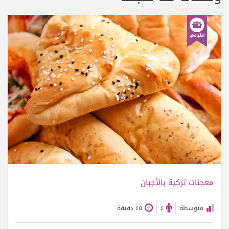
عرض الوصفة
معجنات تركية بالأجبان
متوسطة
٤
٤٥ دقيقة