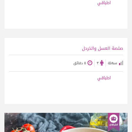
اطباقي
عرض الوصفة
صلصة العسل والخردل
سهلة
٣
٥ دقائق
اطباقي