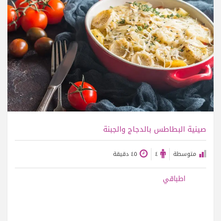
عرض الوصفة
صينية البطاطس بالدجاج والجبنة
متوسطة
٤
٤٥ دقيقة
اطباقي