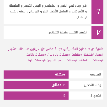
في وعاء نضع الخس و الطماطم و البصل الأخضر و الفليفلة
٦
و الأفوكادو و الفلفل الأخضر الحار و الروبيان والجبنة ونقلب
ليختلطوا
٧
نضيف التتبيلة ونخلط لتتجانس
#أفوكادو
#المطبخ المكسيكي
#جبنة
#خس
#زيت زيتون
#سلطات
#شيدر
#عسل
#فليفلة
#مقبلات
#وصفات بالروبيان
#وصفات بالزيت
#وصفات بالطماطم
#وصفات بعصير الليمون
#وصفات حارة
سهلة
الصعوبه
١٠ دقائق
وقت التحضير
٤
تكفي ل