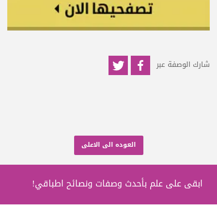
شارك الوصفة عبر
العوده الى الاعلى
ابقى على علم بأحدث وصفات ونصائح اطباقي!