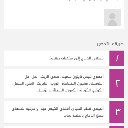
طريقة التحضير
١
قطعي الدجاج إلى مكعبات صغيرة.
أحضري كيس نايلون سميك، ضعي الزيت، الخل، خل
٢
البلسمك، معجون الطماطم، الروب، البابريكا، الملح، الفلفل،
الكركم، الكزبرة، الكمون، الشطة، والزنجيل.
٣
أضيفي قطع الدجاج، أقفلي الكيس جيدا و حركيه لتتغطى
قطع الدجاج بالخليط تماما.