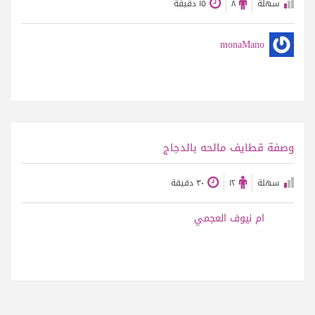
سهلة
٨
١٥ دقيقة
monaMano
عرض الوصفة
وصفة قطايف مالحه بالدجاج
سهلة
١٢
٣٠ دقيقة
ام نيوف العجمي