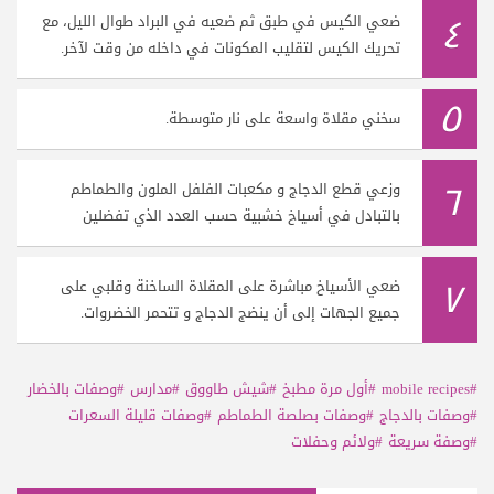
٤
ضعي الكيس في طبق ثم ضعيه في البراد طوال الليل، مع
تحريك الكيس لتقليب المكونات في داخله من وقت لآخر.
٥
سخني مقلاة واسعة على نار متوسطة.
٦
وزعي قطع الدجاج و مكعبات الفلفل الملون والطماطم
بالتبادل في أسياخ خشبية حسب العدد الذي تفضلين
٧
ضعي الأسياخ مباشرة على المقلاة الساخنة وقلبي على
جميع الجهات إلى أن ينضج الدجاج و تتحمر الخضروات.
#mobile recipes
#أول مرة مطبخ
#شيش طاووق
#مدارس
#وصفات بالخضار
#وصفات بالدجاج
#وصفات بصلصة الطماطم
#وصفات قليلة السعرات
#وصفة سريعة
#ولائم وحفلات