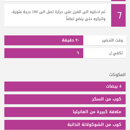
٦
ثم ادخليه الى الفرن على حرارة تصل الى 180 درجة مئوية،
واتركيه حتى ينضج تماماً.
٢٠ دقيقة
وقت التحضير
٦
تكفي ل
المكونات
4 بيضات
كوب من السكر
ملعقة كبيرة من الفانيليا
كوب من الشوكولاتة الذائبة