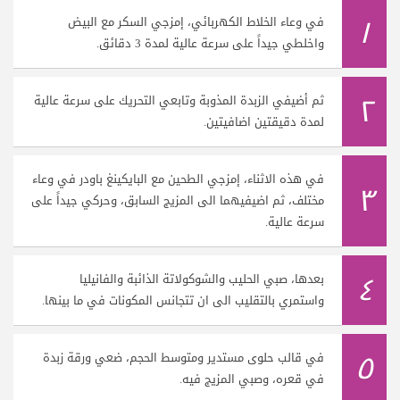
١
في وعاء الخلاط الكهربائي، إمزجي السكر مع البيض
واخلطي جيداً على سرعة عالية لمدة 3 دقائق.
٢
ثم أضيفي الزبدة المذوبة وتابعي التحريك على سرعة عالية
لمدة دقيقتين اضافيتين.
في هذه الاثناء، إمزجي الطحين مع البايكينغ باودر في وعاء
٣
مختلف، ثم اضيفيهما الى المزيج السابق، وحركي جيداً على
سرعة عالية.
٤
بعدها، صبي الحليب والشوكولاتة الذائبة والفانيليا
واستمري بالتقليب الى ان تتجانس المكونات في ما بينها.
٥
في قالب حلوى مستدير ومتوسط الحجم، ضعي ورقة زبدة
في قعره، وصبي المزيج فيه.