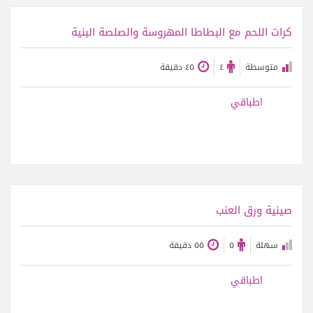
عرض الوصفة
كرات اللحم مع البطاطا المهروسة والصلصة البنية
متوسطة
٤
٤٥ دقيقة
اطباقي
عرض الوصفة
صينية ورق العنب
سهلة
٥
٥٥ دقيقة
اطباقي