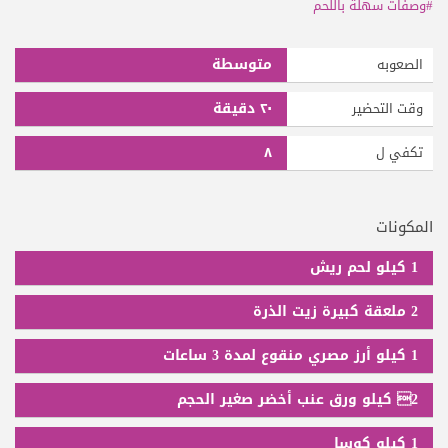
#وصفات سهلة باللحم
متوسطة
الصعوبه
٢٠ دقيقة
وقت التحضير
٨
تكفي ل
المكونات
1 كيلو لحم ريش
2 ملعقة كبيرة زيت الذرة
1 كيلو أرز مصري منقوع لمدة 3 ساعات
2 كيلو ورق عنب أخضر صغير الحجم
1 كيلو كوسا