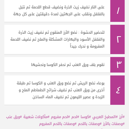
١
على النار نضيف زيت الذرة ونضيف قطع اللحمة ثم نتبل
بالفلفل ونقلب على الجهتين لمدة دقيقتين على كل جهة
لتحضير الحشوة : نضع الأرز المنقوع ثم نضيف زيت الذرة
٢
والفلفل الأسود والبهارات المشكلة والملح ثم نضيف اللحمة
المفرومة و نحرك جيداً
٣
نقوم بلف ورق العنب ثم نحفر الكوسا ونحشيها
بوعاء نضع الريش ثم نضع ورق العنب و الكوسا ثم طبقة
٤
أخرى من ورق العنب ثم نضيف شرائح الطماطم الملح و
الزبدة و عصير الليمون ثم نضيف الماء الساخن
#أرز
#المطبخ العربي
#كوسا
#لحم
#لحم مفروم
#مأكولات شعبية
#ورق عنب
#وصفات بالأرز
#وصفات باللحم
#وصفات باللحم المفروم