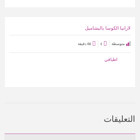
عرض الوصفة
لازانيا الكوسا بالبشاميل
متوسطة
٤
٥٥ دقيقة
اطباقي
التعليقات