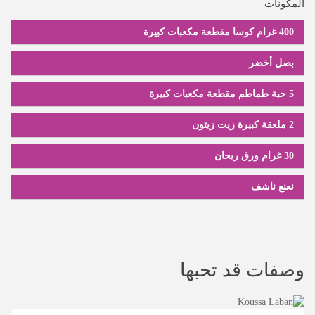
المكونات
400 غرام كوسا مقطعة مكعبات كبيرة
بصل أخضر
5 حبة طماطم مقطعة مكعبات كبيرة
2 ملعقة كبيرة زيت زيتون
30 غرام ورق ريحان
نعنع ناشف
وصفات قد تحبها
عرض الوصفة