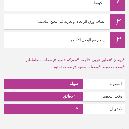
الكوسا
٢
يضاف ورق الريحان ويحرك ثم النعنع الناشف
٣
يقدم مع البصل الأخضر
#ريحان
#فطور عربي
#كوسا
#مفركة
#نعنع
#وصفات بالطماطم
#وصفات سهلة
#وصفات صحية
#وصفات نباتية
الصعوبه
سهلة
وقت التحضير
١٠ دقائق
تكفي ل
٢