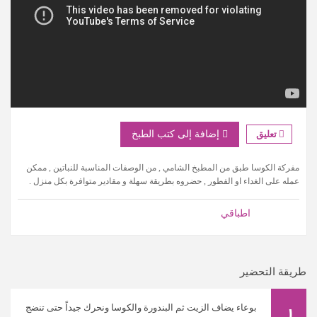
تعليق
إضافة إلى كتب الطبخ
مفركة الكوسا طبق من المطبخ الشامي , من الوصفات المناسبة للنباتين , ممكن
عمله على الغداء او الفطور , حضروه بطريقة سهلة و مقادير متوافرة بكل منزل .
اطباقي
طريقة التحضير
بوعاء يضاف الزيت ثم البندورة والكوسا ونحرك جيداً حتى تنضج
١