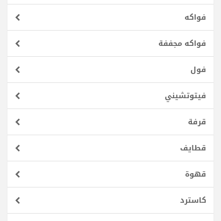
فواكه
فواكه مجففة
فول
فيتوتشيني
قرفة
قطايف
قهوة
كاسترد