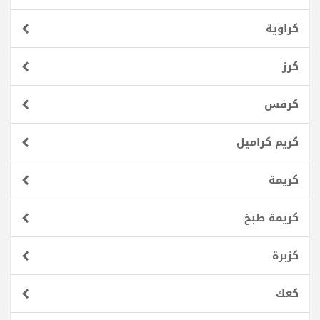
كراوية
كرز
كرفس
كريم كراميل
كريمة
كريمة طبخ
كزبرة
كعك