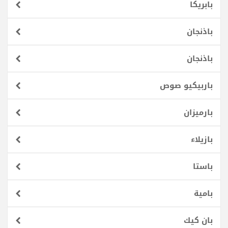
بابريكا
باذنجان
باذنجان
باربيكيو صوص
بارميزان
بازيلاء
باستا
بامية
بان كيك