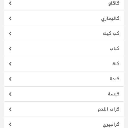
كاكاو
كاليماري
كب كيك
كباب
كبة
كبدة
كبسة
كرات اللحم
كرانبيري