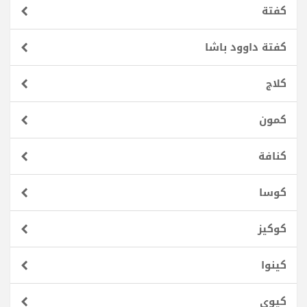
كفتة
كفتة داوود باشا
كلاج
كمون
كنافة
كوسا
كوكيز
كينوا
كيوي