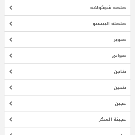
صلصة شوكولاتة
صلصلة البيستو
صنوبر
صواني
طاجن
طحين
عجين
عجينة السكر