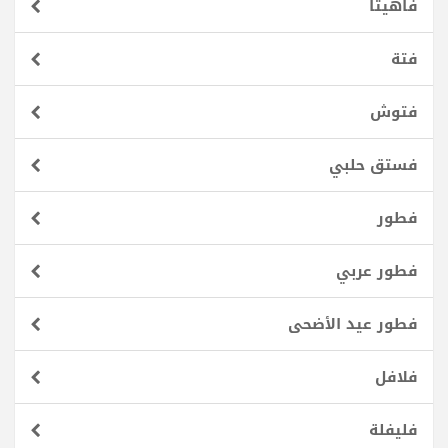
فاهيتا
فتة
فتوش
فستق حلبي
فطور
فطور عربي
فطور عيد الأضحى
فلافل
فليفلة