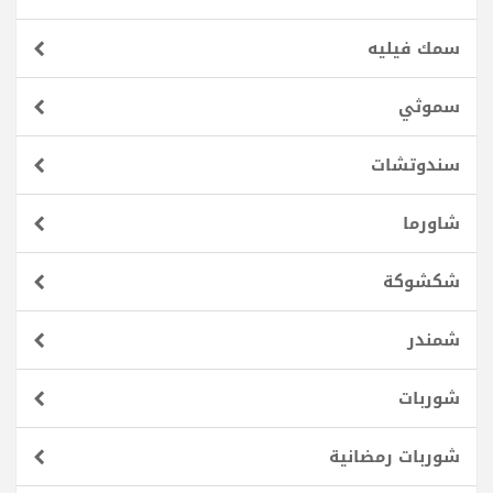
سمك فيليه
سموثي
سندوتشات
شاورما
شكشوكة
شمندر
شوربات
شوربات رمضانية