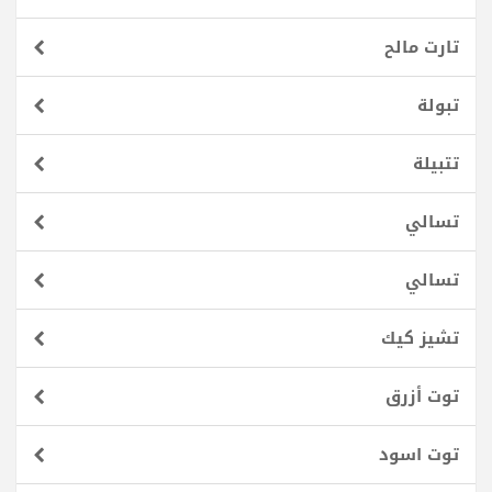
تارت مالح
تبولة
تتبيلة
تسالي
تسالي
تشيز كيك
توت أزرق
توت اسود