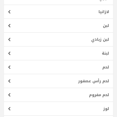
لازانيا
لبن
لبن زبادي
لبنة
لحم
لحم رأس عصفور
لحم مفروم
لوز