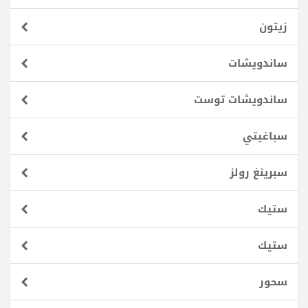
زيتون
ساندويشات
ساندويشات توست
سباغيتي
سبرينغ رولز
ستيك
ستيك
سحور