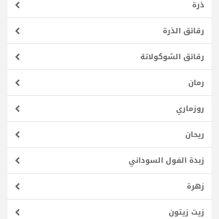
ذرة
رقائق الذرة
رقائق الشوكولاتة
رمان
روزماري
ريحان
زبدة الفول السوداني
زهرة
زيت زيتون