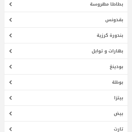
بطاطا مهروسة
بقدونس
بندورة كرزية
بهارات و توابل
بودينغ
بوظة
بيتزا
بيض
تارت