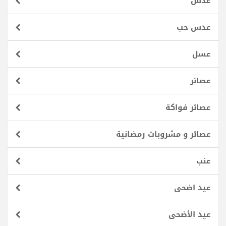
عدس
عدس حب
عسل
عصائر
عصائر فواكة
عصائر و مشروبات رمضانية
عنب
عيد اضحى
عيد الأضحى