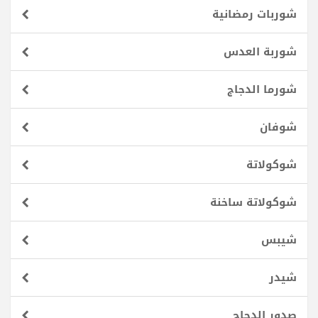
شوربات رمضانية
شوربة العدس
شورما الدجاج
شوفان
شوكولاتة
شوكولاتة ساخنة
شيبس
شيدر
صدور الدجاج