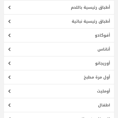
أطباق رئيسية باللحم
أطباق رئيسية نباتية
أفوكادو
أناناس
أوريجانو
أول مرة مطبخ
أومليت
اطفال