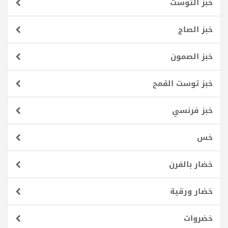
خبز التوست
خبز الصاج
خبز الصمون
خبز توست القمح
خبز فرنسي
خس
خضار بالفرن
خضار ورقية
خضروات