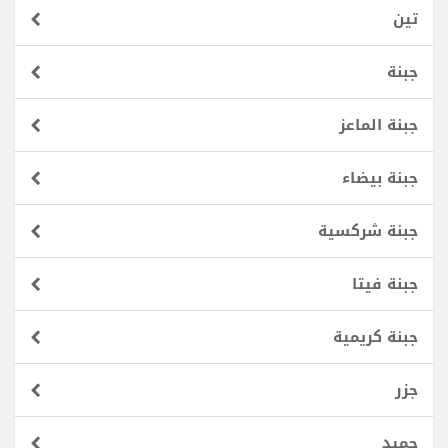
تين
جبنة
جبنة الماعز
جبنة بيضاء
جبنة شركسية
جبنة فيتا
جبنة كريمية
جزر
جميد