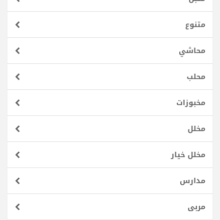
متنوع
محاشي
محلب
مخبوزات
مخلل
مخلل خيار
مدارس
مربى