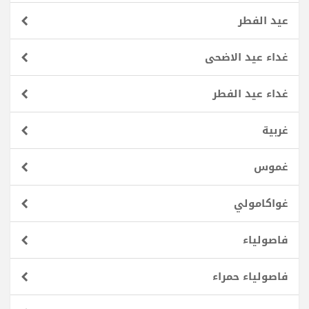
عيد الفطر
غداء عيد الاضحى
غداء عيد الفطر
غربية
غموس
غواكامولي
فاصولياء
فاصولياء حمراء