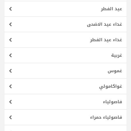
عيد الفطر
غداء عيد الاضحى
غداء عيد الفطر
غربية
غموس
غواكامولي
فاصولياء
فاصولياء حمراء