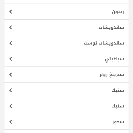
زيتون
ساندويشات
ساندويشات توست
سباغيتي
سبرينغ رولز
ستيك
ستيك
سحور