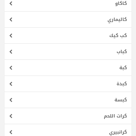
كاكاو
كاليماري
كب كيك
كباب
كبة
كبدة
كبسة
كرات اللحم
كرانبيري