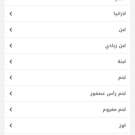
لازانيا
لبن
لبن زبادي
لبنة
لحم
لحم رأس عصفور
لحم مفروم
لوز