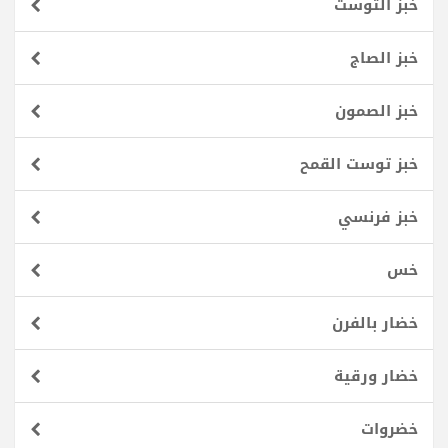
خبز التوست
خبز الصاج
خبز الصمون
خبز توست القمح
خبز فرنسي
خس
خضار بالفرن
خضار ورقية
خضروات