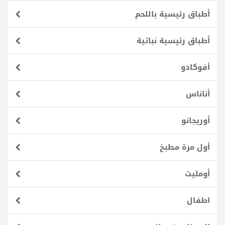
أطباق رئيسية باللحم
أطباق رئيسية نباتية
أفوكادو
أناناس
أوريجانو
أول مرة مطبخ
أومليت
اطفال