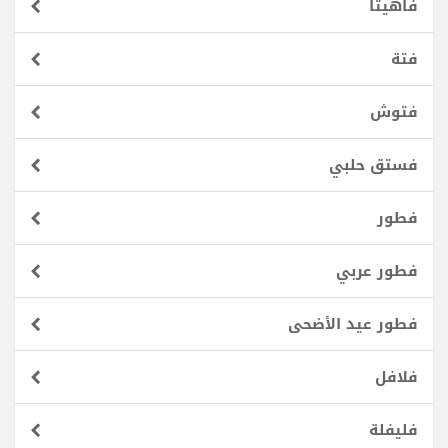
فاهيتا
فتة
فتوش
فستق حلبي
فطور
فطور عربي
فطور عيد الأضحى
فلافل
فليفلة