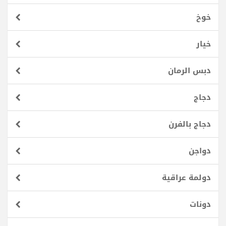
خوخ
خيار
دبس الرمان
دجاج
دجاج بالفرن
دواجن
دولمة عراقية
دونات