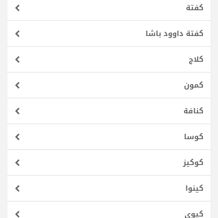
كفتة
كفتة داوود باشا
كلاج
كمون
كنافة
كوسا
كوكيز
كينوا
كيوي