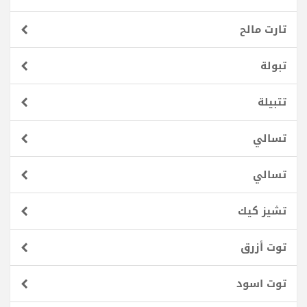
تارت مالح
تبولة
تتبيلة
تسالي
تسالي
تشيز كيك
توت أزرق
توت اسود