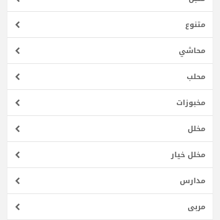
متنوع
محاشي
محلب
مخبوزات
مخلل
مخلل خيار
مدارس
مربى