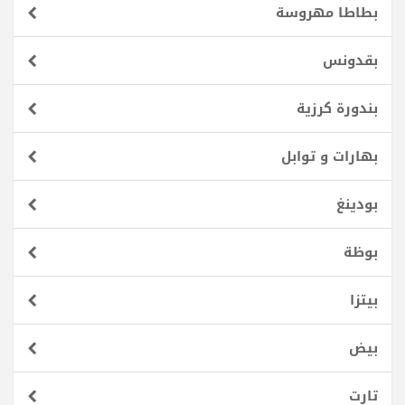
بطاطا مهروسة
بقدونس
بندورة كرزية
بهارات و توابل
بودينغ
بوظة
بيتزا
بيض
تارت