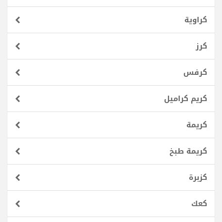
كراوية
كرز
كرفس
كريم كراميل
كريمة
كريمة طبخ
كزبرة
كعك