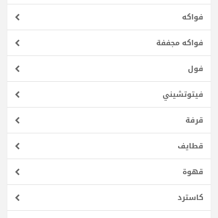
فواكه
فواكه مجففة
فول
فيتوتشيني
قرفة
قطايف
قهوة
كاسترد