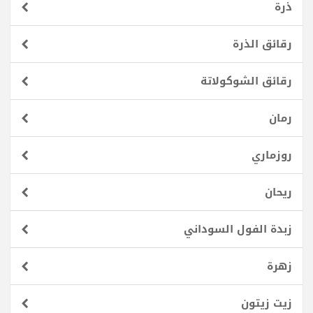
ذرة
رقائق الذرة
رقائق الشوكولاتة
رمان
روزماري
ريحان
زبدة الفول السوداني
زهرة
زيت زيتون