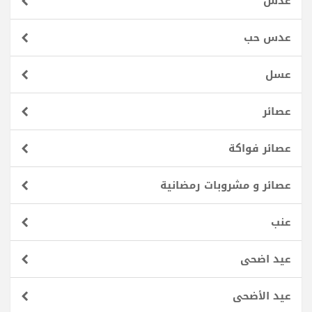
عدس
عدس حب
عسل
عصائر
عصائر فواكة
عصائر و مشروبات رمضانية
عنب
عيد اضحى
عيد الأضحى