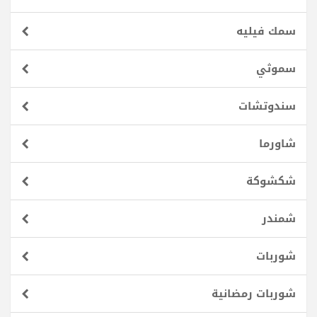
سمك فيليه
سموثي
سندوتشات
شاورما
شكشوكة
شمندر
شوربات
شوربات رمضانية