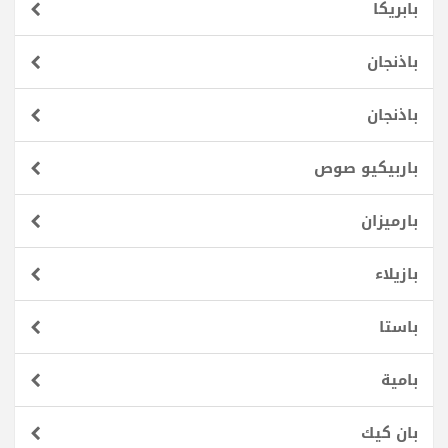
بابريكا
باذنجان
باذنجان
باربيكيو صوص
بارميزان
بازيلاء
باستا
بامية
بان كيك