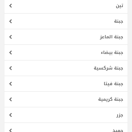
تين
جبنة
جبنة الماعز
جبنة بيضاء
جبنة شركسية
جبنة فيتا
جبنة كريمية
جزر
جميد