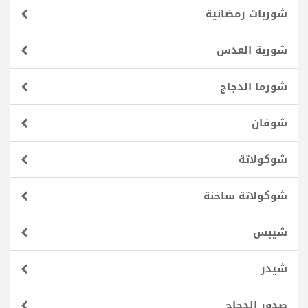
شوربات رمضانية
شوربة العدس
شورما الدجاج
شوفان
شوكولاتة
شوكولاتة ساخنة
شيبس
شيدر
صدور الدجاج