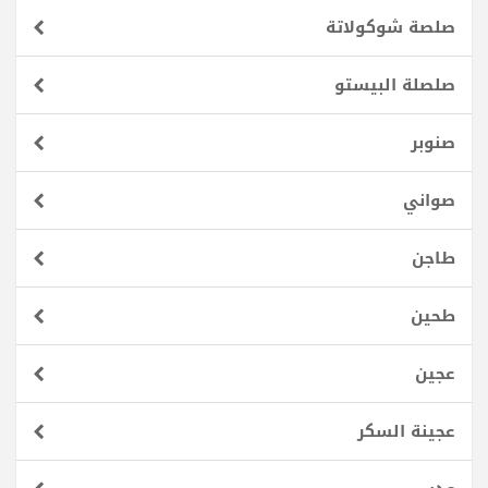
صلصة شوكولاتة
صلصلة البيستو
صنوبر
صواني
طاجن
طحين
عجين
عجينة السكر