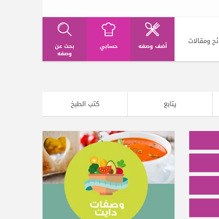
ئح ومقالات
أضف وصفه
حسابي
بحث عن
وصفه
يتابع
كتب الطبخ