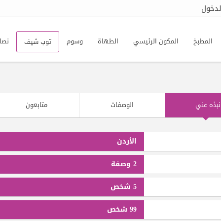
دخول
المطبخ
المكون الرئيسي
الطهاة
وسوم
نصا
توب شيف
نبذه عني
الوصفات
متابعون
الأردن
2 وصفة
5 شخص
99 شخص