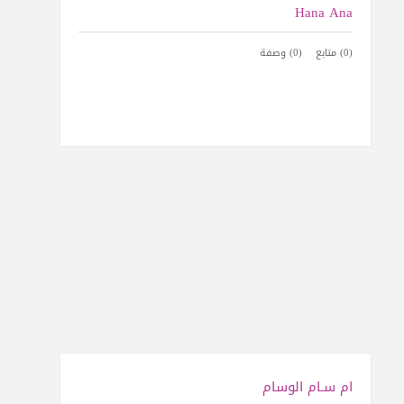
Hana Ana
(0) متابع
(0) وصفة
ام سـام الوسام