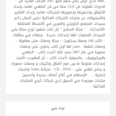
MBC الذي عرض خلال شهر مايو 2007 ▪قدمت العديد من
الدورات للفتيات من 8-15 سنة في فن الطهي ▪قامت بإعداد
الأطباق وتحضيرها وتصويرها للشركات ▪قامت بإعداد التقارير
والأستبيانات عن منتجات الشركات الغذائية ▪على أتصال دائم
بسيدات المجتمع الكويتي والعربي في الأنشطة المختلفة
▪الأصدارات : " مجلة المطبخ " كل ثلاث شهور توزع مجانا على
السيدات العضوات ▪لها إصدارات عديدة : وصفات في بطاقات
– كتاب 100 وصفة بسكويت – مجلة وصفات مش معقولة –
وصفات شهية . ▪صدر لها أول كتاب يحتوى على وصفات
مصورة في عام 2007 بحمد الله ▪أعدت كتاب – الطهي
بالميكروويف - بناسونيك ▪أعدت كتاب – أرز المهيدب ▪أنتجت
إصدارات متنوعة ما بين صور أطباق وكتيبات و وصفات مصورة
و برامج طهي على – CD - DVD - شرائط Video ونشرات
إخبارية ..... ▪الإسهام في أنتاج أصناف جديدة وتحسين
منتجات موجودة في السوق لدي شركات كبري للمنتجات
الغذائية
نبذه عني