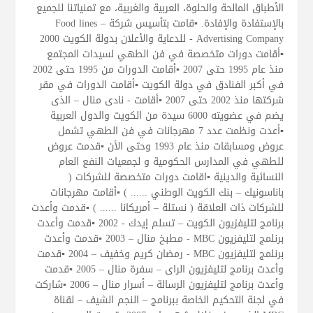
الأطباق المالحة والحلوة، العربية والغربية، مع تمنياتنا للجميع
بالإستفادة والإفادة. ▪قامت بتأسيس شركة – Food lines
Advertising Company - للدعاية والأعلان بدولة الكويت 2000
▪أقامت دورات متخصصة في فن الطهي لسيدات المجتمع
منذ عام 1995 حتى 2007 ▪أقامت الدورات من 1995 حتى 2002
في أكبر الفنادق في دولة الكويت ▪أقامت الدورات في مقر
شركتها منذ 2002 حتى 2007 ▪أقامت - نادى منال – الذى
يضم في عضويته 6000 سيدة من الكويت والدول العربية
▪أعدت ونظمت عدد 7 مهرجانات في فن الطهي تشمل
عروض ومسابقات منذ عام 1993 وحتى الأن ▪قدمت عروض
للطهي في المدارس الحكومية و لجمعيات النفع العام
النسائية والدينية ▪اقامت دورات متخصصة للشركات (
باناسونيك – بنك الكويت الوطني ...... ) ▪أقامت مهرجانات
للشركات ذات العلاقة ( نستلة – أمريكانا ...... ) ▪قدمت وأعدت
برنامج لتليفزيون الكويت – تسلم إيدك - 2002 ▪قدمت وأعدت
برنلمج لتليفزيون MBC - مطبخ منال – 2003 ▪قدمت وأعدت
برنلمج لتليفزيون MBC - رمضان كريم وخفيف – 2004 ▪قدمت
وأعدت برنامج لتليفزيون الراى – سفرة منال – 2005 ▪قدمت
وأعدت برنامج لتليفزيون الرسالة – أسرار منال – 2006 ▪شاركت
في لجنة التحكيم الخاصة ببرنامج – النجم الشيف – لقناة