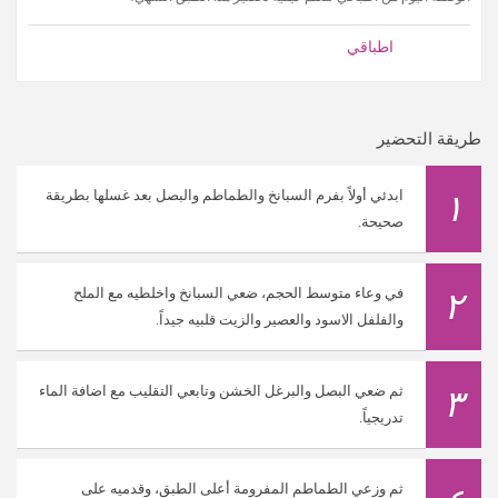
اطباقي
طريقة التحضير
ابدئي أولاً بفرم السبانخ والطماطم والبصل بعد غسلها بطريقة
١
صحيحة.
في وعاء متوسط الحجم، ضعي السبانخ واخلطيه مع الملح
٢
والفلفل الاسود والعصير والزيت قلبيه جيداً.
ثم ضعي البصل والبرغل الخشن وتابعي التقليب مع اضافة الماء
٣
تدريجياً.
ثم وزعي الطماطم المفرومة أعلى الطبق، وقدميه على