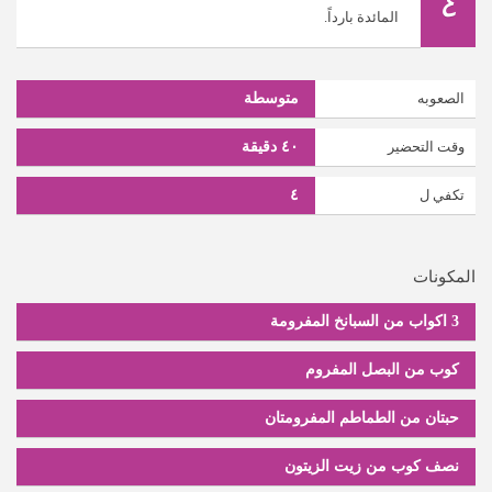
٤
المائدة بارداً.
الصعوبه
متوسطة
وقت التحضير
٤٠ دقيقة
تكفي ل
٤
المكونات
3 اكواب من السبانخ المفرومة
كوب من البصل المفروم
حبتان من الطماطم المفرومتان
نصف كوب من زيت الزيتون