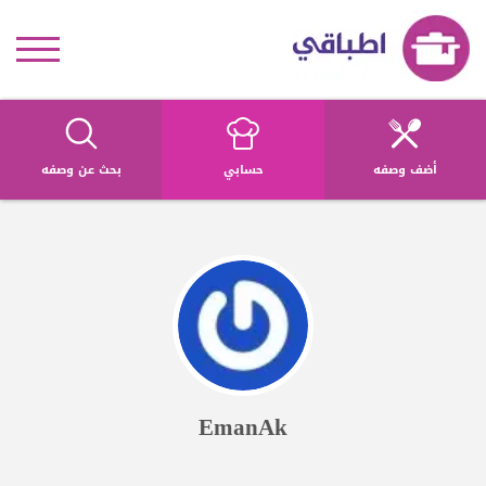
أضف وصفه
حسابي
بحث عن وصفه
EmanAk