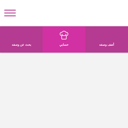
أضف وصفه
حسابي
بحث عن وصفه
AnaBiba
نبذه عني
الوصفات