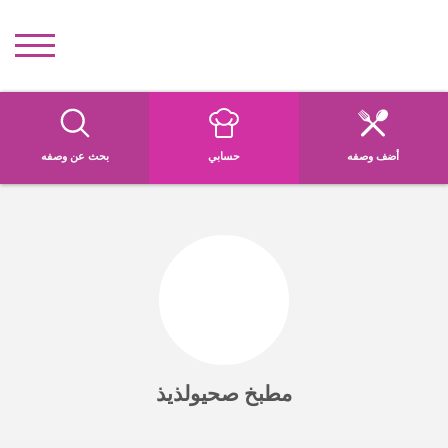
أضف وصفه
حسابي
بحث عن وصفه
مطبخ صحيولذيذ