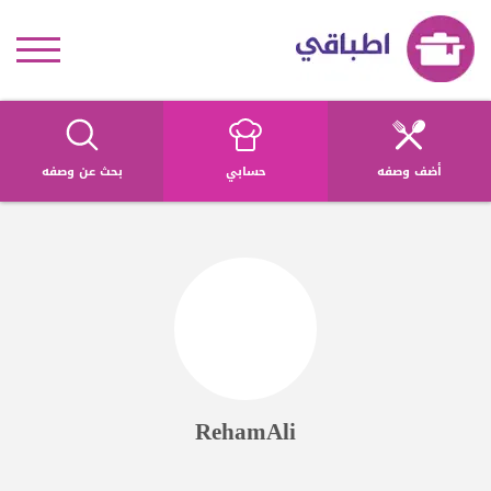
أضف وصفه
حسابي
بحث عن وصفه
RehamAli